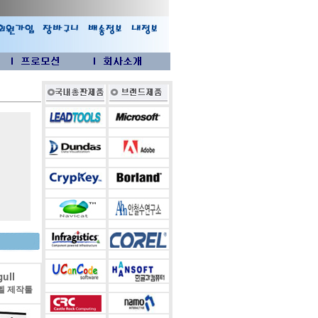
ull
벨 제작툴