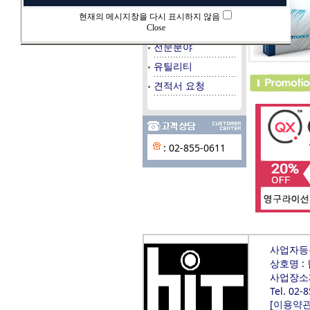
데이타베이스
현재의 메시지창을 다시 표시하지 않음
시스템/서버
Close
전문분야
유틸리티
견적서 요청
: 02-855-0611
사업자등록번
상호명 :
사업장소재
Tel. 02-
[
이용약