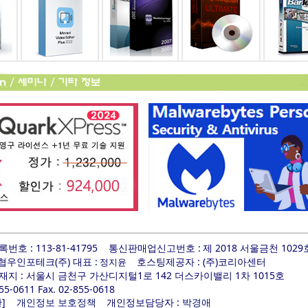
호 : 113-81-41795
통신판매업신고번호 :
제 2018 서울금천 1029
 협우인포테크(주) 대표 :
호스팅제공자 : (주)코리아센터
정지윤
지 : 서울시 금천구 가산디지털1로 142 더스카이밸리 1차 1015호
855-0611 Fax. 02-855-0618
]
개인정보담당자 :
관
개인정보 보호정책
박경애