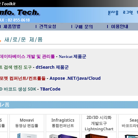
 데이타베이스 개발 및 관리툴
-
제품군
Navicat
 검색 엔진 도
-
dtSearch
제품군
구
 포멧 컴퍼넌트/컨트롤들
-
Aspose .NET/Java/Cloud
2D 바코드 생성 SDK
-
TBarCode
2D/3D 시각화
S
Movavi
Infragistics
Seag
개발도구
싱툴
동영상 편집툴
통합컨퍼넌트
바코드라
LightningChart