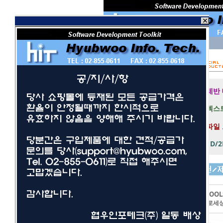
회 원 I D
비밀번호
보안 접속
제반
텍스트
파일
1D/
개발툴
사무/일반
LEADTOOL
네트워크/보안
이미지프로세
멀티미디어