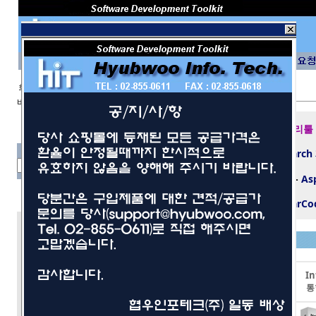
회 원 I D
비밀번호
보안 접속
제반 데이타베이스 개발 및 관리툴
텍스트 검색 엔진 도
-
dtSearch
구
파일 포멧 컴퍼넌트/컨트롤들
-
As
1D/2D 바코드 생성 SDK
-
TBarCo
개발툴
사무/일반
LEADTOOLS
Movavi
In
네트워크/보안
이미지프로세싱툴
동영상 편집툴
통
멀티미디어