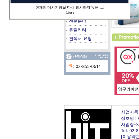
데이타베이스
현재의 메시지창을 다시 표시하지 않음
시스템/서버
Close
전문분야
유틸리티
견적서 요청
: 02-855-0611
사업자등록번
상호명 :
사업장소재
Tel. 02-
[
이용약