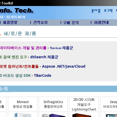
 데이타베이스 개발 및 관리툴
-
제품군
Navicat
 검색 엔진 도
-
dtSearch
제품군
구
 포멧 컴퍼넌트/컨트롤들
-
Aspose .NET/Java/Cloud
2D 바코드 생성 SDK
-
TBarCode
2D/3D 시각화
S
Movavi
Infragistics
Seag
개발도구
싱툴
동영상 편집툴
통합컨퍼넌트
바코드라
LightningChart