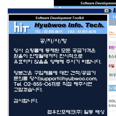
회 원 I D
비밀번호
보안 접속
제반
텍스트
파일
1D/
개발툴
사무/일반
LEADTOOL
네트워크/보안
이미지프로세
멀티미디어