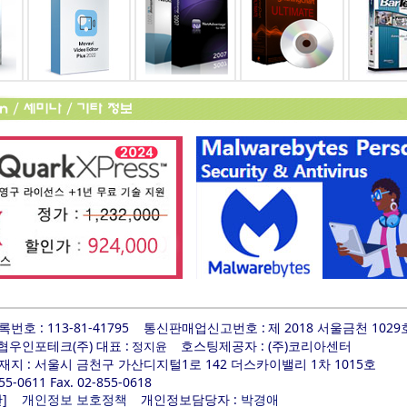
호 : 113-81-41795
통신판매업신고번호 :
제 2018 서울금천 1029
 협우인포테크(주) 대표 :
호스팅제공자 : (주)코리아센터
정지윤
지 : 서울시 금천구 가산디지털1로 142 더스카이밸리 1차 1015호
855-0611 Fax. 02-855-0618
]
개인정보담당자 :
관
개인정보 보호정책
박경애