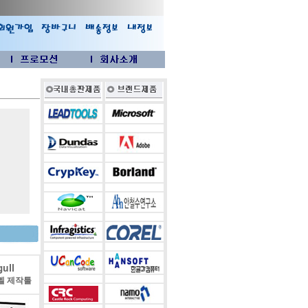
ull
벨 제작툴