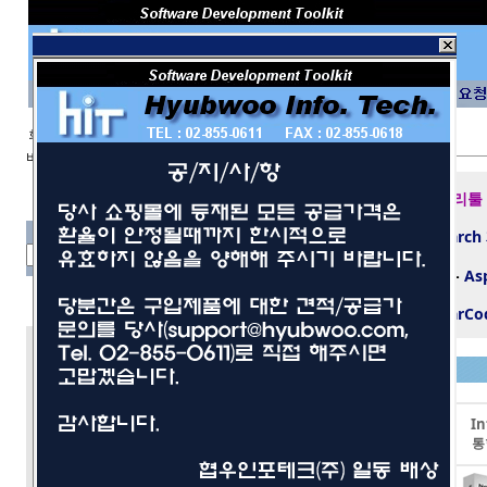
회 원 I D
비밀번호
보안 접속
제반 데이타베이스 개발 및 관리툴
텍스트 검색 엔진 도
-
dtSearch
구
파일 포멧 컴퍼넌트/컨트롤들
-
As
1D/2D 바코드 생성 SDK
-
TBarCo
개발툴
사무/일반
LEADTOOLS
Movavi
In
네트워크/보안
이미지프로세싱툴
동영상 편집툴
통
멀티미디어