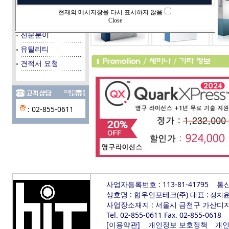
데이타베이스
현재의 메시지창을 다시 표시하지 않음
시스템/서버
Close
전문분야
유틸리티
견적서 요청
: 02-855-0611
사업자등록번호 : 113-81-41795
통신
상호명 : 협우인포테크(주) 대표 :
정지
사업장소재지 : 서울시 금천구 가산디지털
Tel. 02-855-0611 Fax. 02-855-0618
[
]
개인
이용약관
개인정보 보호정책