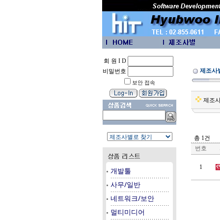
회 원 I D
제조사
비밀번호
보안 접속
제조
총 1건
번호
1
개발툴
사무/일반
네트워크/보안
멀티미디어