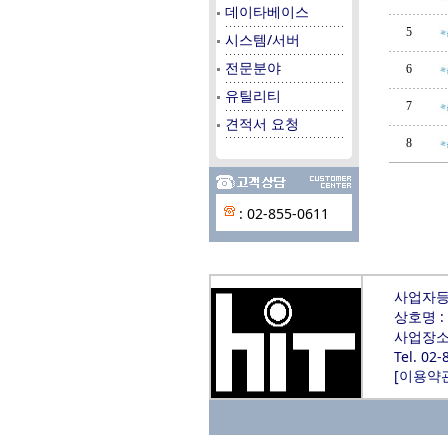
데이타베이스
5
시스템/서버
전문분야
6
유틸리티
7
견적서 요청
8
: 02-855-0611
사업자등록
상호명 :
사업장소재
Tel. 02
[
이용약