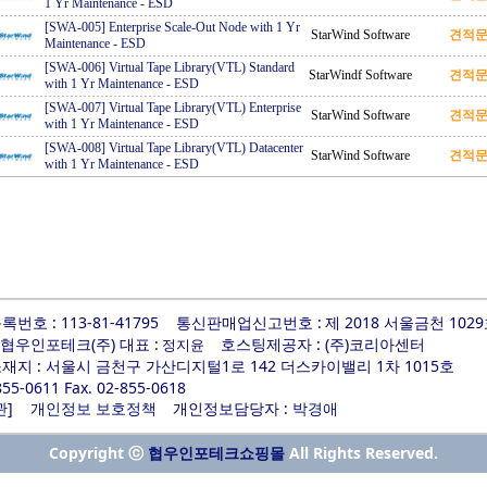
1 Yr Maintenance
-
ESD
[SWA-005] Enterprise Scale-Out Node with 1 Yr
StarWind Software
견적
Maintenance
-
ESD
[SWA-006] Virtual Tape Library(VTL) Standard
StarWindf Software
견적
with 1 Yr Maintenance
-
ESD
[SWA-007] Virtual Tape Library(VTL) Enterprise
StarWind Software
견적
with 1 Yr Maintenance
-
ESD
[SWA-008] Virtual Tape Library(VTL) Datacenter
StarWind Software
견적
with 1 Yr Maintenance
-
ESD
번호 : 113-81-41795
통신판매업신고번호 :
제 2018 서울금천 102
 협우인포테크(주) 대표 :
호스팅제공자 : (주)코리아센터
정지윤
지 : 서울시 금천구 가산디지털1로 142 더스카이밸리 1차 1015호
-855-0611 Fax. 02-855-0618
]
개인정보담당자 :
관
개인정보 보호정책
박경애
Copyright ⓒ
All Rights Reserved.
협우인포테크쇼핑몰