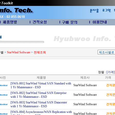
별
사별
>
StarWind Software
>
전체조회
정렬 :
[가격]
사진
제품명
제조사
가격
[SWA-001] StarWind Virtual SAN Standard with
StarWind Software
견적
1 Yr Maintenance
-
ESD
[SWA-002] StarWind Virtual SAN Enterprise
StarWind Software
견적
with 1 Yr Maintenance
-
ESD
[SWA-003] StarWind Virtual SAN Datacenter
StarWind Software
견적
with 1 Yr Maintenance
-
ESD
[SWA-004] Asynchronous/WAN Replication with
StarWind Software
견적