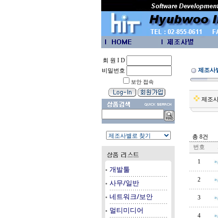
회 원 I D
제조사
비밀번호
보안 접속
제조
총 8건
번호
1
개발툴
2
사무/일반
네트워크/보안
3
멀티미디어
4