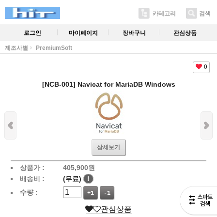
카테고리
검색
로그인
마이페이지
장바구니
관심상품
제조사별
PremiumSoft
0
[NCB-001] Navicat for MariaDB Windows
상세보기
상품가 :
405,900
원
배송비 :
(무료)
!
수량 :
+1
-1
관심상품