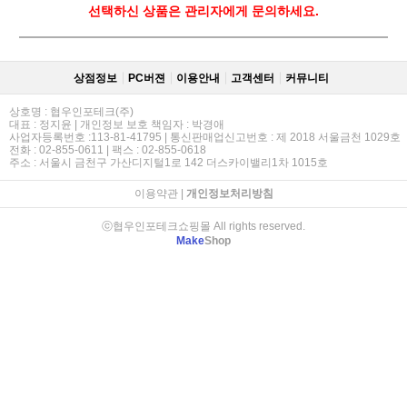
선택하신 상품은 관리자에게 문의하세요.
상점정보
PC버젼
이용안내
고객센터
커뮤니티
상호명 : 협우인포테크(주)
대표 : 정지윤 | 개인정보 보호 책임자 : 박경애
사업자등록번호 :113-81-41795 | 통신판매업신고번호 : 제 2018 서울금천 1029호
전화 : 02-855-0611 | 팩스 : 02-855-0618
주소 : 서울시 금천구 가산디지털1로 142 더스카이밸리1차 1015호
이용약관
|
개인정보처리방침
ⓒ협우인포테크쇼핑몰 All rights reserved.
Make
Shop