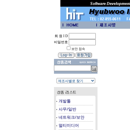
회 원 I D
비밀번호
보안 접속
개발툴
사무/일반
네트워크/보안
멀티미디어