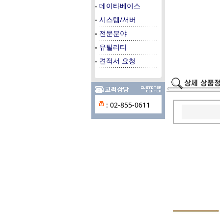
데이타베이스
시스템/서버
전문분야
유틸리티
견적서 요청
: 02-855-0611