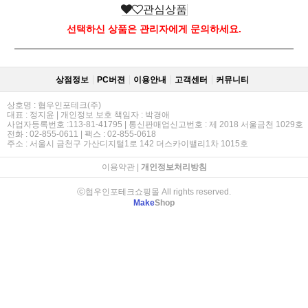
관심상품
선택하신 상품은 관리자에게 문의하세요.
상점정보
PC버젼
이용안내
고객센터
커뮤니티
상호명 : 협우인포테크(주)
대표 : 정지윤 | 개인정보 보호 책임자 : 박경애
사업자등록번호 :113-81-41795 | 통신판매업신고번호 : 제 2018 서울금천 1029호
전화 : 02-855-0611 | 팩스 : 02-855-0618
주소 : 서울시 금천구 가산디지털1로 142 더스카이밸리1차 1015호
이용약관
|
개인정보처리방침
ⓒ협우인포테크쇼핑몰 All rights reserved.
Make
Shop