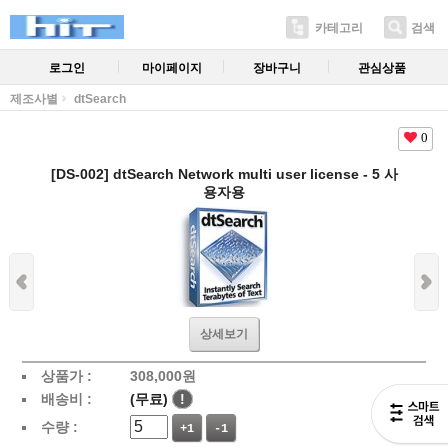
카테고리
검색
로그인
마이페이지
장바구니
관심상품
제조사별
dtSearch
0
[DS-002] dtSearch Network multi user license - 5 사
용자용
상세보기
상품가 :
308,000
원
배송비 :
(무료)
!
수량 :
+1
-1