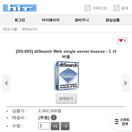
카테고리
검색
로그인
마이페이지
장바구니
관심상품
제조사별
dtSearch
0
[DS-003] dtSearch Web single server license - 1 서
버용
상세보기
상품가 :
2,302,300
원
배송비 :
(무료)
!
수량 :
+1
-1