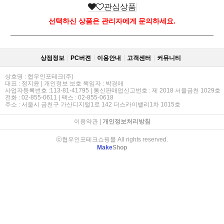
관심상품
선택하신 상품은 관리자에게 문의하세요.
상점정보
PC버젼
이용안내
고객센터
커뮤니티
상호명 : 협우인포테크(주)
대표 : 정지윤 | 개인정보 보호 책임자 : 박경애
사업자등록번호 :113-81-41795 | 통신판매업신고번호 : 제 2018 서울금천 1029호
전화 : 02-855-0611 | 팩스 : 02-855-0618
주소 : 서울시 금천구 가산디지털1로 142 더스카이밸리1차 1015호
이용약관
|
개인정보처리방침
ⓒ협우인포테크쇼핑몰 All rights reserved.
Make
Shop