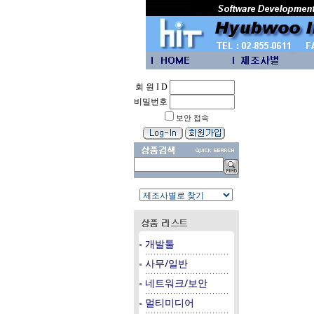
회 원 I D
비밀번호
보안 접속
개발툴
사무/일반
네트워크/보안
멀티미디어