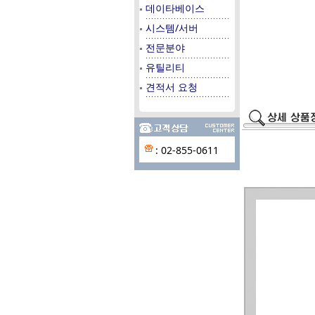
데이타베이스
시스템/서버
전문분야
유틸리티
견적서 요청
: 02-855-0611