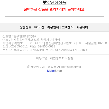
관심상품
선택하신 상품은 관리자에게 문의하세요.
상점정보
PC버젼
이용안내
고객센터
커뮤니티
상호명 : 협우인포테크(주)
대표 : 정지윤 | 개인정보 보호 책임자 : 박경애
사업자등록번호 :113-81-41795 | 통신판매업신고번호 : 제 2018 서울금천 1029호
전화 : 02-855-0611 | 팩스 : 02-855-0618
주소 : 서울시 금천구 가산디지털1로 142 더스카이밸리1차 1015호
이용약관
|
개인정보처리방침
ⓒ협우인포테크쇼핑몰 All rights reserved.
Make
Shop