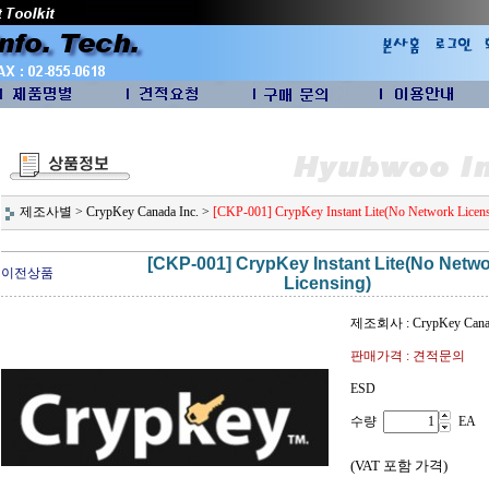
제조사별
>
CrypKey Canada Inc.
>
[CKP-001] CrypKey Instant Lite(No Network Licens
[CKP-001] CrypKey Instant Lite(No Netw
이전상품
Licensing)
제조회사 : CrypKey Canad
판매가격 : 견적문의
ESD
수량
EA
(VAT 포함 가격)