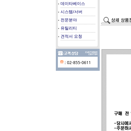
데이타베이스
시스템/서버
전문분야
유틸리티
견적서 요청
: 02-855-0611