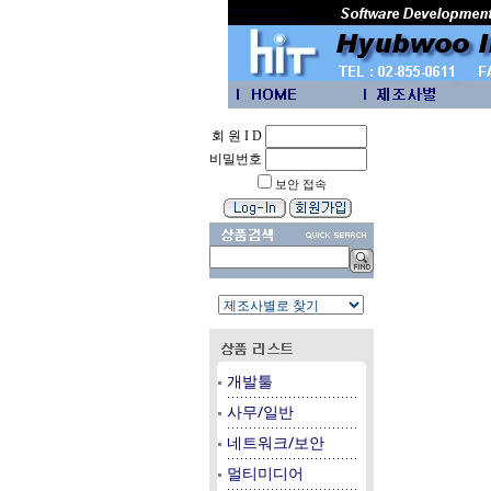
회 원 I D
비밀번호
보안 접속
개발툴
사무/일반
네트워크/보안
멀티미디어