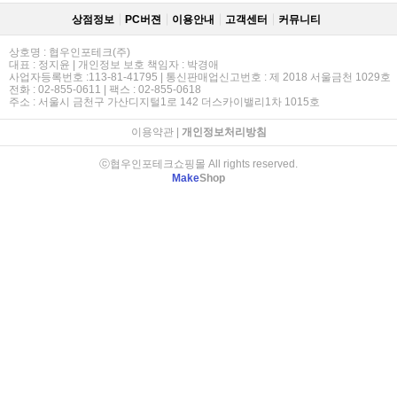
상점정보
PC버젼
이용안내
고객센터
커뮤니티
상호명 : 협우인포테크(주)
대표 : 정지윤 | 개인정보 보호 책임자 : 박경애
사업자등록번호 :113-81-41795 | 통신판매업신고번호 : 제 2018 서울금천 1029호
전화 : 02-855-0611 | 팩스 : 02-855-0618
주소 : 서울시 금천구 가산디지털1로 142 더스카이밸리1차 1015호
이용약관
|
개인정보처리방침
ⓒ협우인포테크쇼핑몰 All rights reserved.
Make
Shop