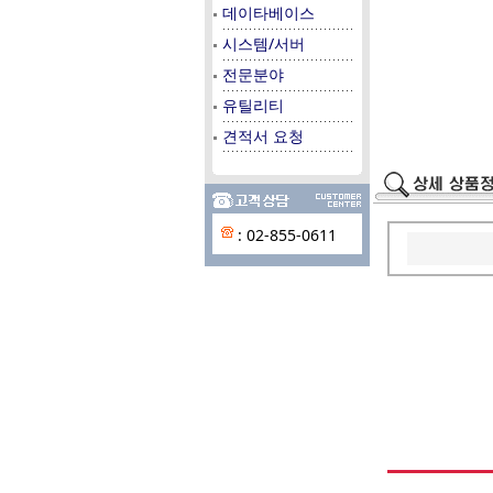
데이타베이스
시스템/서버
전문분야
유틸리티
견적서 요청
: 02-855-0611