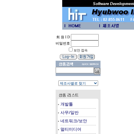
회 원 I D
비밀번호
보안 접속
개발툴
사무/일반
네트워크/보안
멀티미디어