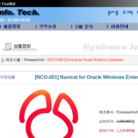
제조사별
>
PremiumSoft
>
[NCO-001] Navicat for Oracle Windows Enterprise
[NCO-001] Navicat for Oracle Windows Enter
이전상품
제조회사 : PreminumSoft
소비자가 :
1,680,800
원
판매가격 :
1,218,800원