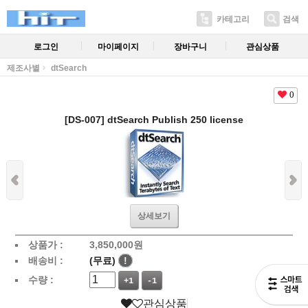
카테고리
검색
로그인
마이페이지
장바구니
관심상품
제조사별
dtSearch
0
[DS-007] dtSearch Publish 250 license
상세보기
상품가 :
3,850,000
원
배송비 :
(무료)
!
수량 :
+1
-1
관심상품