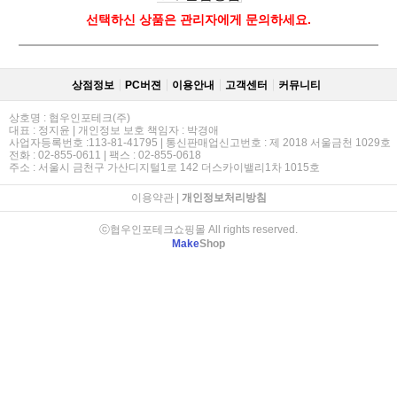
선택하신 상품은 관리자에게 문의하세요.
상점정보
PC버젼
이용안내
고객센터
커뮤니티
상호명 : 협우인포테크(주)
대표 : 정지윤 | 개인정보 보호 책임자 : 박경애
사업자등록번호 :113-81-41795 | 통신판매업신고번호 : 제 2018 서울금천 1029호
전화 : 02-855-0611 | 팩스 : 02-855-0618
주소 : 서울시 금천구 가산디지털1로 142 더스카이밸리1차 1015호
이용약관
|
개인정보처리방침
ⓒ협우인포테크쇼핑몰 All rights reserved.
Make
Shop