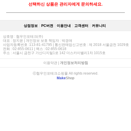
선택하신 상품은 관리자에게 문의하세요.
상점정보
PC버젼
이용안내
고객센터
커뮤니티
상호명 : 협우인포테크(주)
대표 : 정지윤 | 개인정보 보호 책임자 : 박경애
사업자등록번호 :113-81-41795 | 통신판매업신고번호 : 제 2018 서울금천 1029호
전화 : 02-855-0611 | 팩스 : 02-855-0618
주소 : 서울시 금천구 가산디지털1로 142 더스카이밸리1차 1015호
이용약관
|
개인정보처리방침
ⓒ협우인포테크쇼핑몰 All rights reserved.
Make
Shop