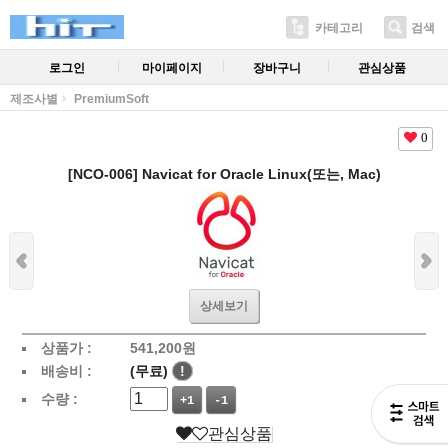
카테고리
검색
로그인
마이페이지
장바구니
관심상품
제조사별
PremiumSoft
0
[NCO-006] Navicat for Oracle Linux(또는, Mac)
상세보기
상품가 :
541,200
원
배송비 :
(무료)
!
수량 :
+1
-1
관심상품