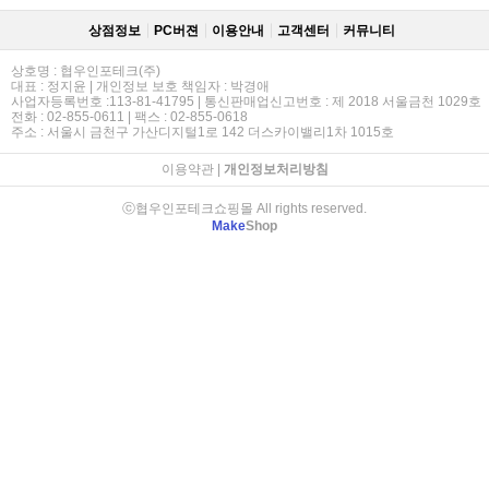
상점정보
PC버젼
이용안내
고객센터
커뮤니티
상호명 : 협우인포테크(주)
대표 : 정지윤 | 개인정보 보호 책임자 : 박경애
사업자등록번호 :113-81-41795 | 통신판매업신고번호 : 제 2018 서울금천 1029호
전화 : 02-855-0611 | 팩스 : 02-855-0618
주소 : 서울시 금천구 가산디지털1로 142 더스카이밸리1차 1015호
이용약관
|
개인정보처리방침
ⓒ협우인포테크쇼핑몰 All rights reserved.
Make
Shop