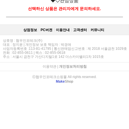
관심상품
선택하신 상품은 관리자에게 문의하세요.
상점정보
PC버젼
이용안내
고객센터
커뮤니티
상호명 : 협우인포테크(주)
대표 : 정지윤 | 개인정보 보호 책임자 : 박경애
사업자등록번호 :113-81-41795 | 통신판매업신고번호 : 제 2018 서울금천 1029호
전화 : 02-855-0611 | 팩스 : 02-855-0618
주소 : 서울시 금천구 가산디지털1로 142 더스카이밸리1차 1015호
이용약관
|
개인정보처리방침
ⓒ협우인포테크쇼핑몰 All rights reserved.
Make
Shop