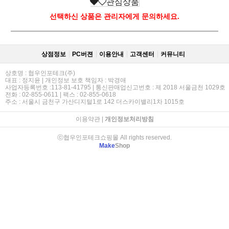
관심상품
선택하신 상품은 관리자에게 문의하세요.
상점정보
PC버젼
이용안내
고객센터
커뮤니티
상호명 : 협우인포테크(주)
대표 : 정지윤 | 개인정보 보호 책임자 : 박경애
사업자등록번호 :113-81-41795 | 통신판매업신고번호 : 제 2018 서울금천 1029호
전화 : 02-855-0611 | 팩스 : 02-855-0618
주소 : 서울시 금천구 가산디지털1로 142 더스카이밸리1차 1015호
이용약관
|
개인정보처리방침
ⓒ협우인포테크쇼핑몰 All rights reserved.
Make
Shop