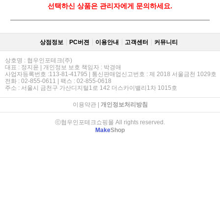
선택하신 상품은 관리자에게 문의하세요.
상점정보
PC버젼
이용안내
고객센터
커뮤니티
상호명 : 협우인포테크(주)
대표 : 정지윤 | 개인정보 보호 책임자 : 박경애
사업자등록번호 :113-81-41795 | 통신판매업신고번호 : 제 2018 서울금천 1029호
전화 : 02-855-0611 | 팩스 : 02-855-0618
주소 : 서울시 금천구 가산디지털1로 142 더스카이밸리1차 1015호
이용약관
|
개인정보처리방침
ⓒ협우인포테크쇼핑몰 All rights reserved.
Make
Shop