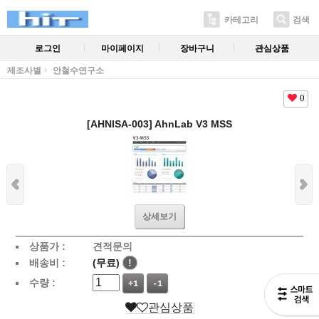
카테고리
검색
로그인
마이페이지
장바구니
관심상품
제조사별
안철수연구소
0
[AHNISA-003] AhnLab V3 MSS
상세보기
상품가 :
견적문의
배송비 :
(무료)
!
수량 :
+1
-1
관심상품