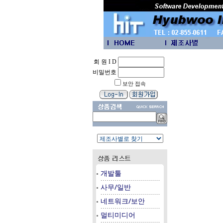
회 원 I D
비밀번호
보안 접속
개발툴
사무/일반
네트워크/보안
멀티미디어