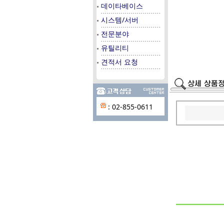
데이타베이스
시스템/서버
전문분야
유틸리티
견적서 요청
: 02-855-0611