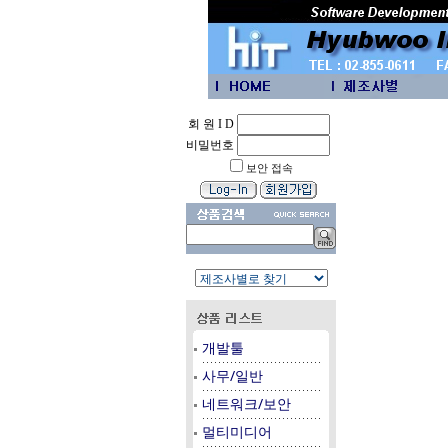
회 원 I D
비밀번호
보안 접속
개발툴
사무/일반
네트워크/보안
멀티미디어