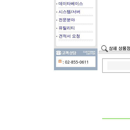
데이타베이스
시스템/서버
전문분야
유틸리티
견적서 요청
: 02-855-0611