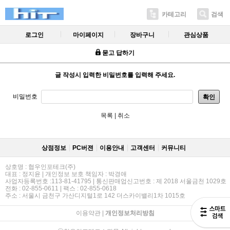
카테고리
검색
로그인
마이페이지
장바구니
관심상품
묻고 답하기
글 작성시 입력한 비밀번호를 입력해 주세요.
비밀번호
확인
목록
|
취소
상점정보
PC버젼
이용안내
고객센터
커뮤니티
상호명 : 협우인포테크(주)
대표 : 정지윤 | 개인정보 보호 책임자 : 박경애
사업자등록번호 :113-81-41795 | 통신판매업신고번호 : 제 2018 서울금천 1029호
전화 : 02-855-0611 | 팩스 : 02-855-0618
주소 : 서울시 금천구 가산디지털1로 142 더스카이밸리1차 1015호
이용약관
|
개인정보처리방침