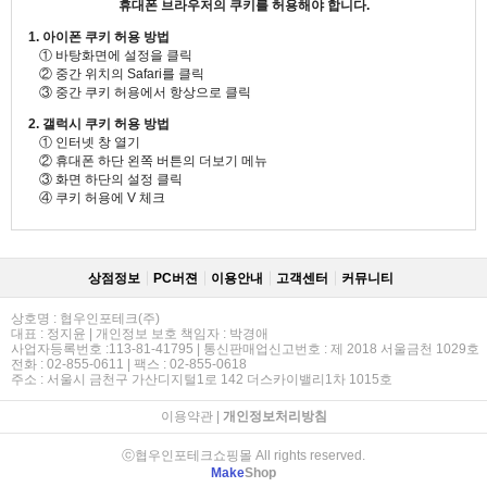
휴대폰 브라우저의 쿠키를 허용해야 합니다.
1. 아이폰 쿠키 허용 방법
① 바탕화면에 설정을 클릭
② 중간 위치의 Safari를 클릭
③ 중간 쿠키 허용에서 항상으로 클릭
2. 갤럭시 쿠키 허용 방법
① 인터넷 창 열기
② 휴대폰 하단 왼쪽 버튼의 더보기 메뉴
③ 화면 하단의 설정 클릭
④ 쿠키 허용에 V 체크
상점정보
PC버젼
이용안내
고객센터
커뮤니티
상호명 : 협우인포테크(주)
대표 : 정지윤 | 개인정보 보호 책임자 : 박경애
사업자등록번호 :113-81-41795 | 통신판매업신고번호 : 제 2018 서울금천 1029호
전화 : 02-855-0611 | 팩스 : 02-855-0618
주소 : 서울시 금천구 가산디지털1로 142 더스카이밸리1차 1015호
이용약관
|
개인정보처리방침
ⓒ협우인포테크쇼핑몰 All rights reserved.
Make
Shop