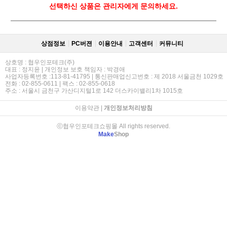
선택하신 상품은 관리자에게 문의하세요.
상점정보
PC버젼
이용안내
고객센터
커뮤니티
상호명 : 협우인포테크(주)
대표 : 정지윤 | 개인정보 보호 책임자 : 박경애
사업자등록번호 :113-81-41795 | 통신판매업신고번호 : 제 2018 서울금천 1029호
전화 : 02-855-0611 | 팩스 : 02-855-0618
주소 : 서울시 금천구 가산디지털1로 142 더스카이밸리1차 1015호
이용약관
|
개인정보처리방침
ⓒ협우인포테크쇼핑몰 All rights reserved.
Make
Shop