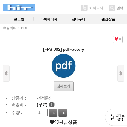
카테고리
검색
로그인
마이페이지
장바구니
관심상품
유틸리티
PDF
0
[FPS-002] pdfFactory
상세보기
상품가 :
견적문의
배송비 :
(무료)
!
수량 :
+1
-1
관심상품