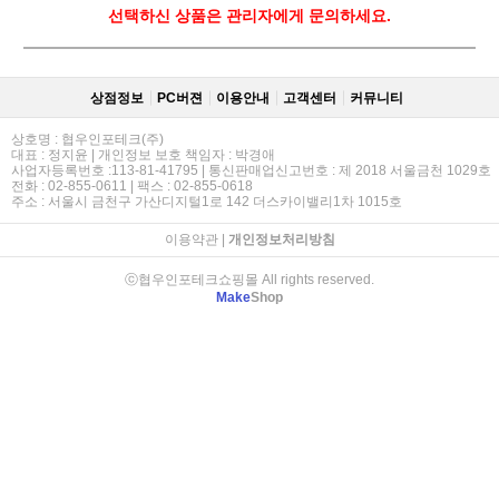
선택하신 상품은 관리자에게 문의하세요.
상점정보
PC버젼
이용안내
고객센터
커뮤니티
상호명 : 협우인포테크(주)
대표 : 정지윤 | 개인정보 보호 책임자 : 박경애
사업자등록번호 :113-81-41795 | 통신판매업신고번호 : 제 2018 서울금천 1029호
전화 : 02-855-0611 | 팩스 : 02-855-0618
주소 : 서울시 금천구 가산디지털1로 142 더스카이밸리1차 1015호
이용약관
|
개인정보처리방침
ⓒ협우인포테크쇼핑몰 All rights reserved.
Make
Shop