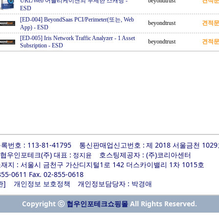
URL/Web 어플리케이션의 무제한 스캐닝
-
beyondtrust
견적
ESD
[ED-004] BeyondSaas PCI/Perimeter(또는, Web
beyondtrust
견적
App)
-
ESD
[ED-005] Iris Network Traffic Analyzer - 1 Asset
beyondtrust
견적
Subsription
-
ESD
번호 : 113-81-41795
통신판매업신고번호 :
제 2018 서울금천 102
 협우인포테크(주) 대표 :
호스팅제공자 : (주)코리아센터
정지윤
지 : 서울시 금천구 가산디지털1로 142 더스카이밸리 1차 1015호
-855-0611 Fax. 02-855-0618
]
개인정보담당자 :
관
개인정보 보호정책
박경애
Copyright ⓒ
All Rights Reserved.
협우인포테크쇼핑몰