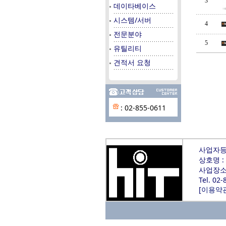
3
데이타베이스
시스템/서버
4
전문분야
5
유틸리티
견적서 요청
: 02-855-0611
사업자등록
상호명 :
사업장소재
Tel. 02
[
이용약