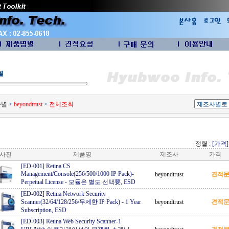
별
사별
>
beyondtrust
>
전체조회
정렬 :
[가격]
사진
제품명
제조사
가격
[ED-001] Retina CS
Management/Console(256/500/1000 IP Pack)-
beyondtrust
견적
Perpetual License
-
모듈은 별도 선택要, ESD
[ED-002] Retina Network Security
Scanner(32/64/128/256/무제한 IP Pack)
-
1 Year
beyondtrust
견적
Subscription, ESD
[ED-003] Retina Web Security Scanner-1