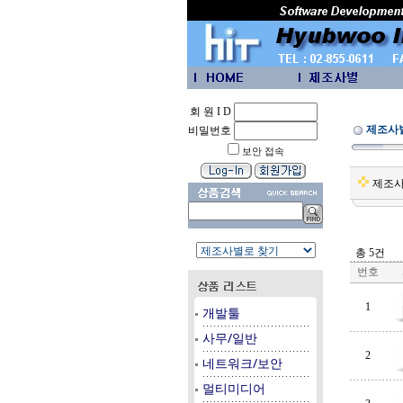
회 원 I D
제조사
비밀번호
보안 접속
제조
총 5건
번호
1
개발툴
사무/일반
2
네트워크/보안
멀티미디어