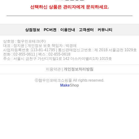
선택하신 상품은 관리자에게 문의하세요.
상점정보
PC버젼
이용안내
고객센터
커뮤니티
상호명 : 협우인포테크(주)
대표 : 정지윤 | 개인정보 보호 책임자 : 박경애
사업자등록번호 :113-81-41795 | 통신판매업신고번호 : 제 2018 서울금천 1029호
전화 : 02-855-0611 | 팩스 : 02-855-0618
주소 : 서울시 금천구 가산디지털1로 142 더스카이밸리1차 1015호
이용약관
|
개인정보처리방침
ⓒ협우인포테크쇼핑몰 All rights reserved.
Make
Shop