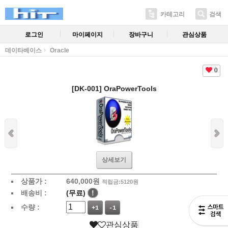
카테고리
검색
로그인
마이페이지
장바구니
관심상품
데이타베이스
Oracle
0
[DK-001] OraPowerTools
상세보기
상품가 :
640,000
원
적립금:5120원
배송비 :
(무료)
!
수량 :
+1
-1
관심상품