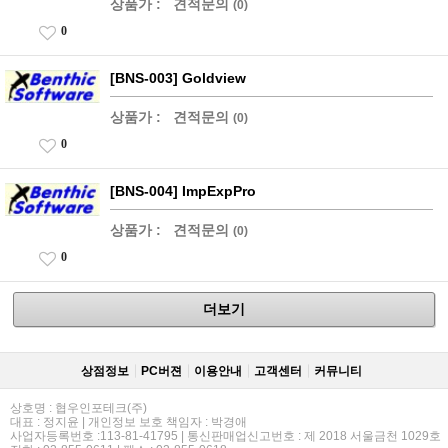
상품가 :
견적문의
(0)
0
[BNS-003] Goldview
상품가 :
견적문의
(0)
0
[BNS-004] ImpExpPro
상품가 :
견적문의
(0)
0
더보기
상점정보
PC버젼
이용안내
고객센터
커뮤니티
상호명 : 협우인포테크(주)
대표 : 정지윤 | 개인정보 보호 책임자 : 박경애
사업자등록번호 :113-81-41795 | 통신판매업신고번호 : 제 2018 서울금천 1029호