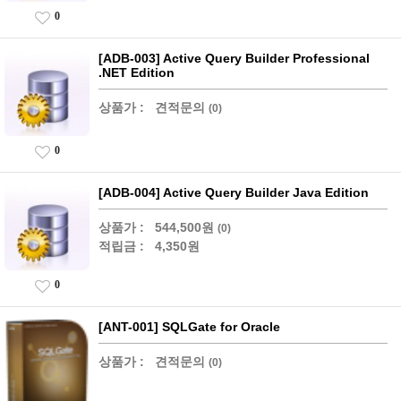
0
[ADB-003] Active Query Builder Professional
.NET Edition
상품가 :
견적문의
(0)
0
[ADB-004] Active Query Builder Java Edition
상품가 :
544,500원
(0)
적립금 :
4,350원
0
[ANT-001] SQLGate for Oracle
상품가 :
견적문의
(0)