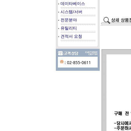
데이타베이스
시스템/서버
전문분야
유틸리티
견적서 요청
: 02-855-0611