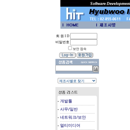
회 원 I D
비밀번호
보안 접속
개발툴
사무/일반
네트워크/보안
멀티미디어