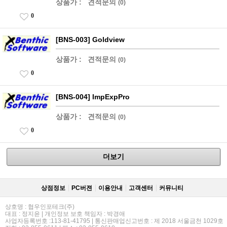
상품가 :
견적문의
(0)
0
[BNS-003] Goldview
상품가 :
견적문의
(0)
0
[BNS-004] ImpExpPro
상품가 :
견적문의
(0)
0
더보기
상점정보
PC버젼
이용안내
고객센터
커뮤니티
상호명 : 협우인포테크(주)
대표 : 정지윤 | 개인정보 보호 책임자 : 박경애
사업자등록번호 :113-81-41795 | 통신판매업신고번호 : 제 2018 서울금천 1029호