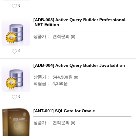
0
[ADB-003] Active Query Builder Professional
.NET Edition
상품가 :
견적문의
(0)
0
[ADB-004] Active Query Builder Java Edition
상품가 :
544,500원
(0)
적립금 :
4,350원
0
[ANT-001] SQLGate for Oracle
상품가 :
견적문의
(0)