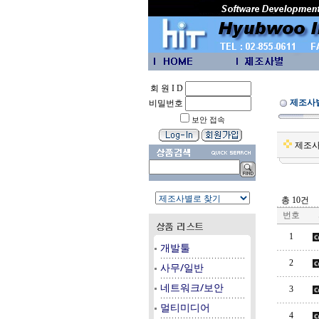
회 원 I D
제조사
비밀번호
보안 접속
제조
총 10건
번호
1
개발툴
2
사무/일반
네트워크/보안
3
멀티미디어
4