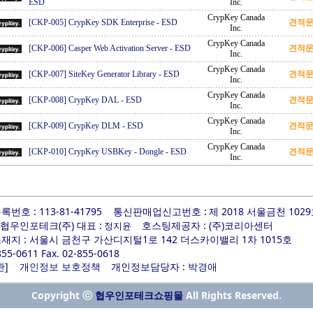
ESD
Inc.
CrypKey Canada
[CKP-005] CrypKey SDK Enterprise
-
ESD
견적
Inc.
CrypKey Canada
[CKP-006] Casper Web Activation Server
-
ESD
견적
Inc.
CrypKey Canada
[CKP-007] SiteKey Generator Library
-
ESD
견적
Inc.
CrypKey Canada
[CKP-008] CrypKey DAL
-
ESD
견적
Inc.
CrypKey Canada
[CKP-009] CrypKey DLM
-
ESD
견적
Inc.
CrypKey Canada
[CKP-010] CrypKey USBKey - Dongle
-
ESD
견적
Inc.
번호 : 113-81-41795
통신판매업신고번호 :
제 2018 서울금천 102
 협우인포테크(주) 대표 :
호스팅제공자 : (주)코리아센터
정지윤
지 : 서울시 금천구 가산디지털1로 142 더스카이밸리 1차 1015호
-855-0611 Fax. 02-855-0618
]
개인정보담당자 :
관
개인정보 보호정책
박경애
Copyright ⓒ
All Rights Reserved.
협우인포테크쇼핑몰