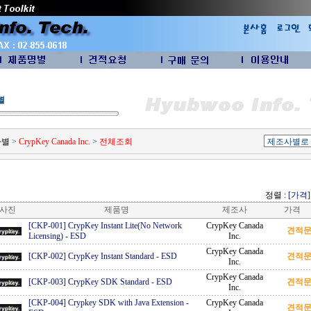
별
사별
>
CrypKey Canada Inc.
>
전체조회
정렬 :
[가격]
사진
제품명
제조사
가격
[CKP-001] CrypKey Instant Lite(No Network
CrypKey Canada
견적
Licensing)
-
ESD
Inc.
CrypKey Canada
[CKP-002] CrypKey Instant Standard
-
ESD
견적
Inc.
CrypKey Canada
[CKP-003] CrypKey SDK Standard
-
ESD
견적
Inc.
[CKP-004] Crypkey SDK with Java Extension
-
CrypKey Canada
견적