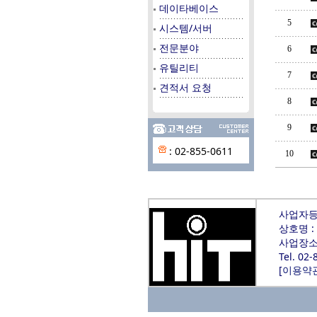
데이타베이스
5
시스템/서버
전문분야
6
유틸리티
7
견적서 요청
8
9
: 02-855-0611
10
사업자등록
상호명 :
사업장소재
Tel. 02
[
이용약